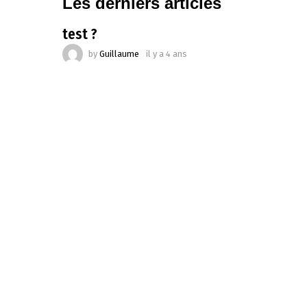
Les derniers articles
test ?
by
Guillaume
il y a 4 ans