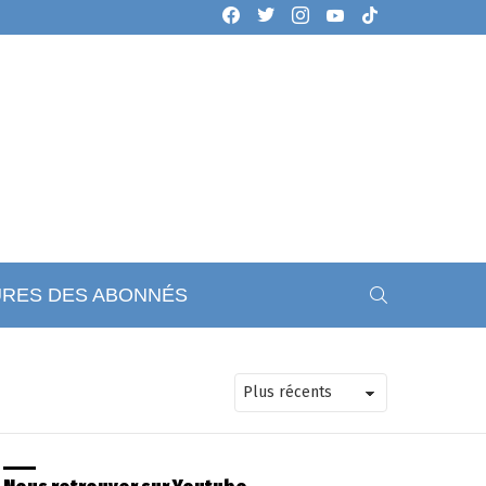
facebook
twitter
instagram
youtube
tiktok
SEARCH
URES DES ABONNÉS