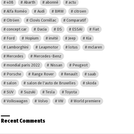
408
Abarth
abonné
actu
Alfa Roméo
Audi
BMW
citroen
Citröen
Clovis Cornillac
Comparatif
concept car
Dacia
DS
ESSAI
Fiat
Ford
Hopium
invité
Jeep
Kia
Lamborghini
Leapmotor
lotus
mclaren
Mercedes
Mercedes-Benz
mondial paris 2022
Nissan
Peugeot
Porsche
Range Rover
Renault
saab
salon
salon de l'auto de Bruxelles
skoda
SUV
Suzuki
Tesla
Toyota
Volkswagen
Volvo
VW
World premiere
Recent Comments