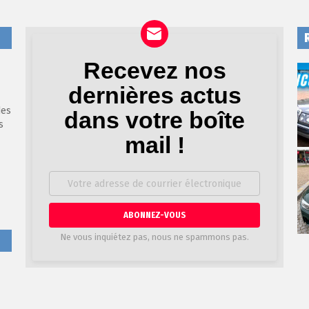
Recevez nos
Newsletter
dernières actus
des
dans votre boîte
s
mail !
Adresse
de
courrier
électronique:
Ne vous inquiétez pas, nous ne spammons pas.