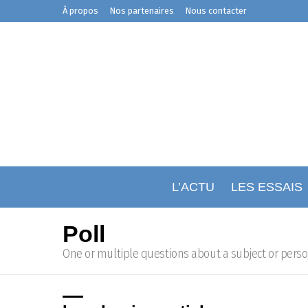
À propos
Nos partenaires
Nous contacter
L’ACTU
LES ESSAIS
Poll
One or multiple questions about a subject or pers