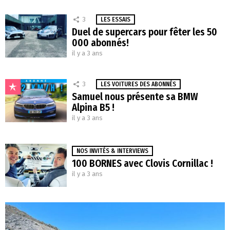
3
LES ESSAIS
Duel de supercars pour fêter les 50
000 abonnés!
il y a 3 ans
3
LES VOITURES DES ABONNÉS
Samuel nous présente sa BMW
Alpina B5 !
il y a 3 ans
NOS INVITÉS & INTERVIEWS
100 BORNES avec Clovis Cornillac !
il y a 3 ans