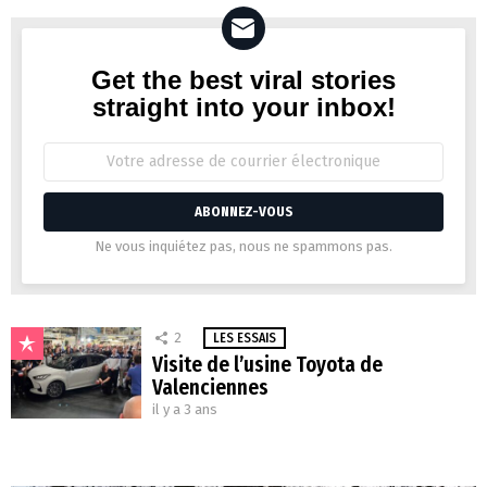
Get the best viral stories
Newsletter
straight into your inbox!
Adresse
de
courrier
électronique:
Ne vous inquiétez pas, nous ne spammons pas.
2
LES ESSAIS
Visite de l’usine Toyota de
Valenciennes
il y a 3 ans