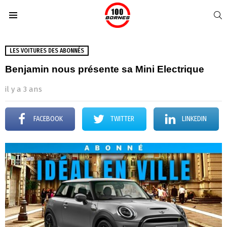
S
Menu
LES VOITURES DES ABONNÉS
Benjamin nous présente sa Mini Electrique
il y a 3 ans
FACEBOOK
TWITTER
LINKEDIN