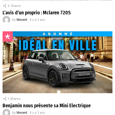
6
Shares
L’avis d’un proprio : Mclaren 720S
by
Vincent
il y a 3 ans
1
Shares
Benjamin nous présente sa Mini Electrique
by
Vincent
il y a 3 ans