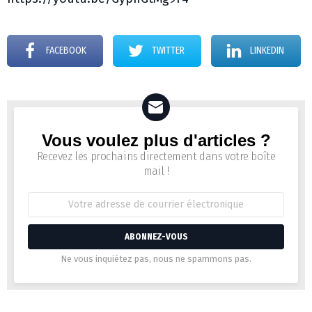
FACEBOOK
TWITTER
LINKEDIN
Vous voulez plus d'articles ?
Newsletter
Recevez les prochains directement dans votre boîte
mail !
Adresse
de
courrier
électronique:
Ne vous inquiétez pas, nous ne spammons pas.