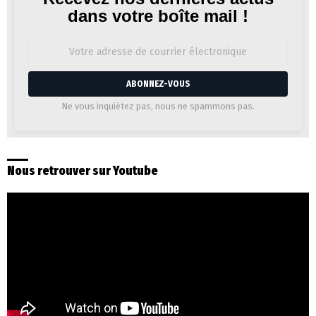
Newsletter
dans votre boîte mail !
Adresse
de
courrier
électronique:
Ne vous inquiétez pas, nous ne spammons pas.
Nous retrouver sur Youtube