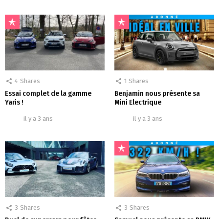
1
Shares
4
Shares
Benjamin nous présente sa
Essai complet de la gamme
Mini Electrique
Yaris !
il y a 3 ans
il y a 3 ans
3
Shares
3
Shares