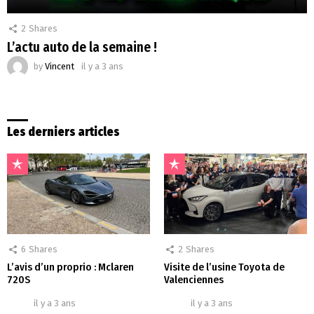
2
Shares
L’actu auto de la semaine !
by
Vincent
il y a 3 ans
Les derniers articles
6
Shares
2
Shares
L’avis d’un proprio : Mclaren
Visite de l’usine Toyota de
720S
Valenciennes
il y a 3 ans
il y a 3 ans