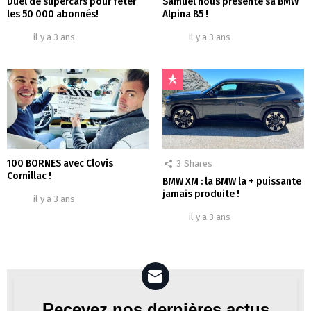
Duel de supercars pour fêter
Samuel nous présente sa BMW
les 50 000 abonnés!
Alpina B5 !
il y a 3 ans
il y a 3 ans
100 BORNES avec Clovis
3
Shares
Cornillac !
BMW XM : la BMW la + puissante
jamais produite !
il y a 3 ans
il y a 3 ans
Recevez nos dernières actus