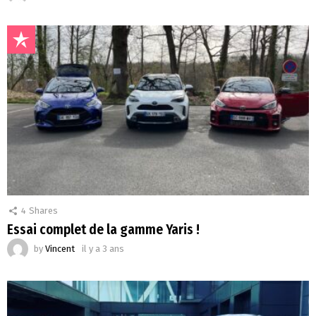
4
Shares
Essai complet de la gamme Yaris !
by
Vincent
il y a 3 ans