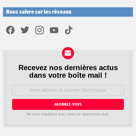
Nous suivre sur les réseaux
facebook
twitter
instagram
youtube
tiktok
Recevez nos dernières actus
Newsletter
dans votre boîte mail !
Adresse
de
courrier
électronique:
Ne vous inquiétez pas, nous ne spammons pas.