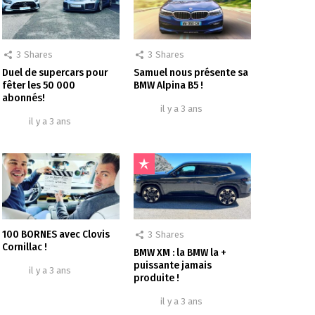
3
Shares
3
Shares
Duel de supercars pour
Samuel nous présente sa
fêter les 50 000
BMW Alpina B5 !
abonnés!
il y a 3 ans
il y a 3 ans
100 BORNES avec Clovis
3
Shares
Cornillac !
BMW XM : la BMW la +
puissante jamais
il y a 3 ans
produite !
il y a 3 ans