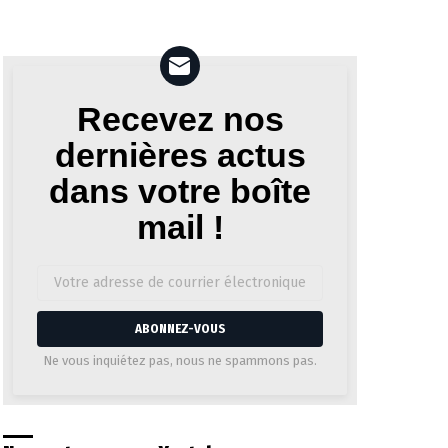
Recevez nos
Newsletter
dernières actus
dans votre boîte
mail !
Adresse
de
courrier
électronique:
Ne vous inquiétez pas, nous ne spammons pas.