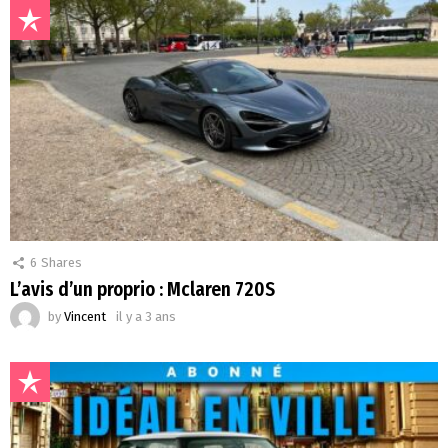
6
Shares
L’avis d’un proprio : Mclaren 720S
by
Vincent
il y a 3 ans