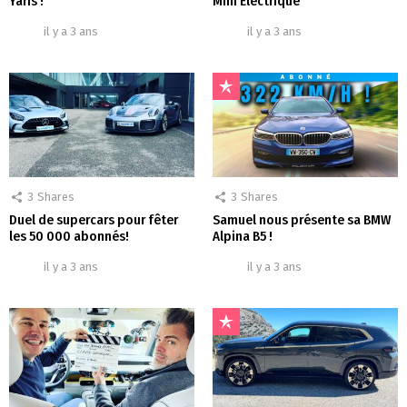
Yaris !
Mini Electrique
il y a 3 ans
il y a 3 ans
3
Shares
3
Shares
Duel de supercars pour fêter
Samuel nous présente sa BMW
les 50 000 abonnés!
Alpina B5 !
il y a 3 ans
il y a 3 ans