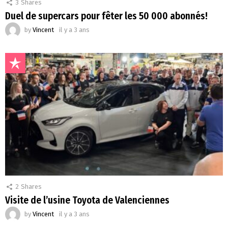
3
Shares
Duel de supercars pour fêter les 50 000 abonnés!
by
Vincent
il y a 3 ans
2
Shares
Visite de l’usine Toyota de Valenciennes
by
Vincent
il y a 3 ans