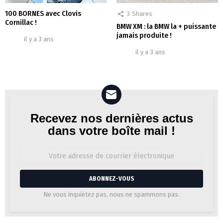
100 BORNES avec Clovis
3
Shares
Cornillac !
BMW XM : la BMW la + puissante
jamais produite !
il y a 3 ans
il y a 3 ans
Recevez nos dernières actus
Newsletter
dans votre boîte mail !
Adresse
de
courrier
électronique:
Ne vous inquiétez pas, nous ne spammons pas.