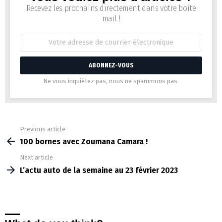
Newsletter
Recevez les prochains directement dans votre boîte
mail !
Adresse
de
courrier
électronique:
Ne vous inquiétez pas, nous ne spammons pas.
Previous article
See
more
100 bornes avec Zoumana Camara !
Next article
L’actu auto de la semaine au 23 février 2023