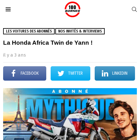
S
Menu
LES VOITURES DES ABONNÉS
NOS INVITÉS & INTERVIEWS
La Honda Africa Twin de Yann !
il y a 3 ans
FACEBOOK
TWITTER
LINKEDIN