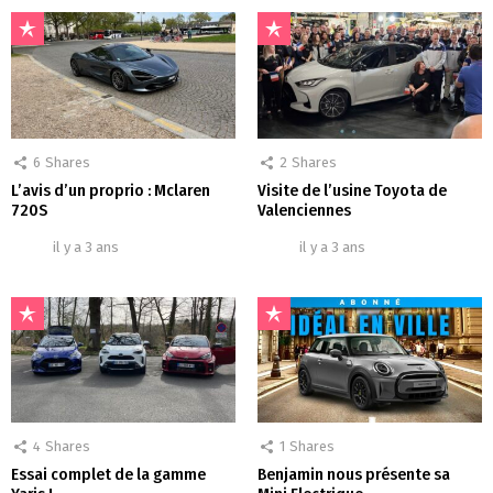
6
Shares
2
Shares
L’avis d’un proprio : Mclaren
Visite de l’usine Toyota de
720S
Valenciennes
il y a 3 ans
il y a 3 ans
4
Shares
1
Shares
Essai complet de la gamme
Benjamin nous présente sa