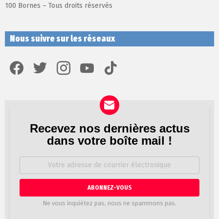
100 Bornes – Tous droits réservés
Nous suivre sur les réseaux
facebook
twitter
instagram
youtube
tiktok
Recevez nos dernières actus
Newsletter
dans votre boîte mail !
Adresse
de
courrier
électronique:
Ne vous inquiétez pas, nous ne spammons pas.