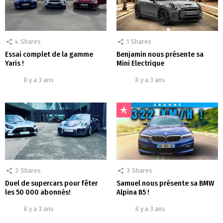
4
Shares
1
Shares
Essai complet de la gamme
Benjamin nous présente sa
Yaris !
Mini Electrique
il y a 3 ans
il y a 3 ans
3
Shares
3
Shares
Duel de supercars pour fêter
Samuel nous présente sa BMW
les 50 000 abonnés!
Alpina B5 !
il y a 3 ans
il y a 3 ans