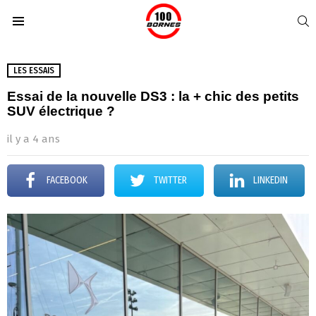
S
Menu
LES ESSAIS
Essai de la nouvelle DS3 : la + chic des petits
SUV électrique ?
il y a 4 ans
FACEBOOK
TWITTER
LINKEDIN