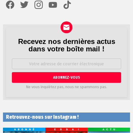
Recevez nos dernières actus
Newsletter
dans votre boîte mail !
Adresse
de
courrier
électronique:
Ne vous inquiétez pas, nous ne spammons pas.
Retrouvez-nous sur Instagram !