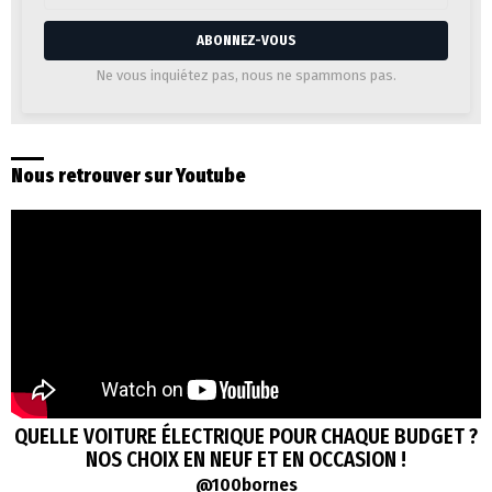
courrier
électronique:
Ne vous inquiétez pas, nous ne spammons pas.
Nous retrouver sur Youtube
QUELLE VOITURE ÉLECTRIQUE POUR CHAQUE BUDGET ?
NOS CHOIX EN NEUF ET EN OCCASION !
@100bornes