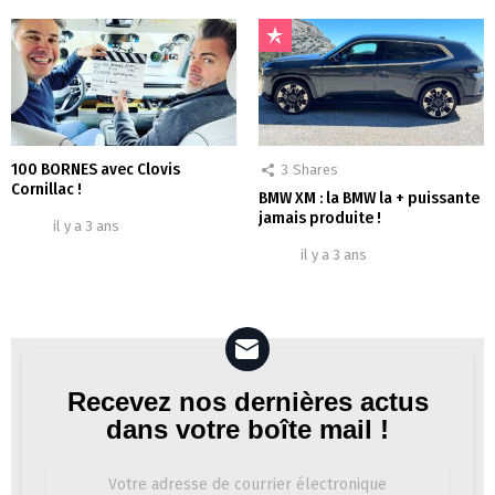
100 BORNES avec Clovis
3
Shares
Cornillac !
BMW XM : la BMW la + puissante
jamais produite !
il y a 3 ans
il y a 3 ans
Recevez nos dernières actus
Newsletter
dans votre boîte mail !
Adresse
de