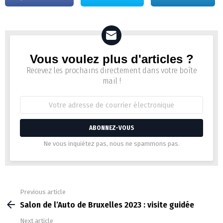
Vous voulez plus d'articles ?
Newsletter
Recevez les prochains directement dans votre boîte
mail !
Adresse
de
courrier
électronique:
Ne vous inquiétez pas, nous ne spammons pas.
Previous article
See
more
Salon de l’Auto de Bruxelles 2023 : visite guidée
Next article